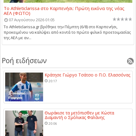
Το Athleticlarissa στο Καρπενήσι: Πρώτη εικόνα της νέας
ΑΕΛ (ΦΩΤΟ)
07 Αυγούστου 2026 01:05
Το Athleticlarissa.gr βρέθηκε την Πέμπτη (6/8) στο Καρπενήσι,
προκειμένου να καλύψει από κοντά το πρώτο φιλικό προετοιμασίας
της ΑΕΛ με αν...
Ροή ειδήσεων
Κράτησε Γιώργο Τσάτσο ο Π.Ο. Ελασσόνας
20:17
Θωράκισε τα μετόπισθεν με Κώστα
Διαμαντή ο Σμόλικας Φαλάνης
20:06