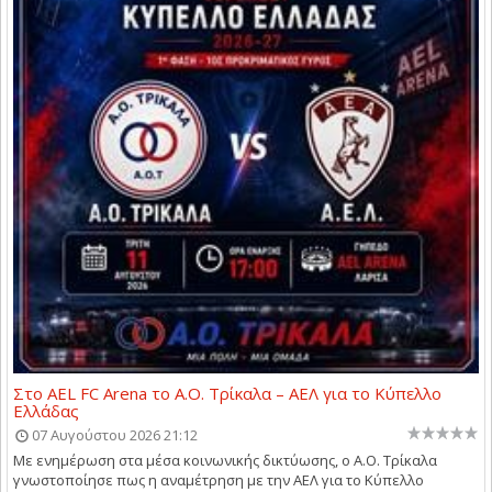
Στο AEL FC Arena το Α.Ο. Τρίκαλα – ΑΕΛ για το Κύπελλο
Ελλάδας
07 Αυγούστου 2026 21:12
Με ενημέρωση στα μέσα κοινωνικής δικτύωσης, ο Α.Ο. Τρίκαλα
γνωστοποίησε πως η αναμέτρηση με την ΑΕΛ για το Κύπελλο