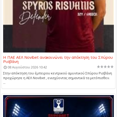
Η ΠΑΕ ΑΕΛ Novibet ανακοινώνει την απόκτηση του Σπύρου
Ρισβάνη
08 Αυγούστου 2026 10:42
Στην απόκτηση του έμπειρου κεντρικού αμυντικού Σπύρου Ρισβάνη
προχώρησε η ΑΕΛ Novibet , ενισχύοντας σημαντικά τα μετόπισθεν.
...