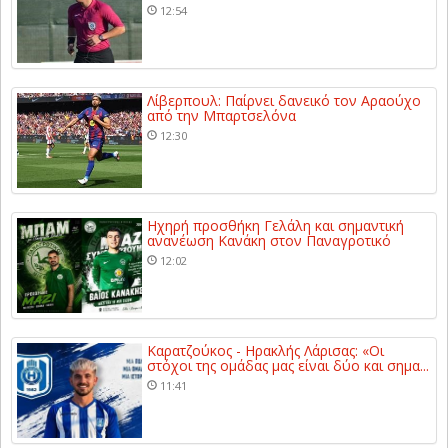
12:54
Λίβερπουλ: Παίρνει δανεικό τον Αραούχο
από την Μπαρτσελόνα
12:30
Ηχηρή προσθήκη Γελάλη και σημαντική
ανανέωση Κανάκη στον Παναγροτικό
12:02
Καρατζούκος - Ηρακλής Λάρισας: «Οι
στόχοι της ομάδας μας είναι δύο και σημα...
11:41