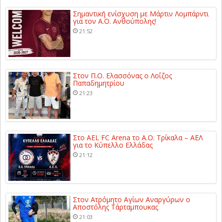
Σημαντική ενίσχυση με Μάρτιν Λομπάρντι
για τον Α.Ο. Ανθούπολης!
21:52
Στον Π.Ο. Ελασσόνας ο Λοΐζος
Παπαδημητρίου
21:23
Στο AEL FC Arena το Α.Ο. Τρίκαλα – ΑΕΛ
για το Κύπελλο Ελλάδας
21:12
Στον Ατρόμητο Αγίων Αναργύρων ο
Αποστόλης Τάρταμπουκας
21:03