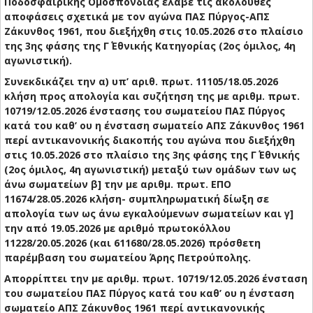
Ποδοσφαιρικής Ομοσπονδίας έλαβε τις ακόλουθες
αποφάσεις σχετικά με τον αγώνα ΠΑΣ Πύργος-ΑΠΣ
Ζάκυνθος 1961, που διεξήχθη στις 10.05.2026 στο πλαίσιο
της 3ης φάσης της Γ΄ Εθνικής Κατηγορίας (2ος όμιλος, 4η
αγωνιστική).
Συνεκδικάζει την α) υπ’ αριθ. πρωτ. 11105/18.05.2026
κλήση προς απολογία και συζήτηση της με αριθμ. πρωτ.
10719/12.05.2026 ένστασης του σωματείου ΠΑΣ Πύργος
κατά του καθ’ ου η ένσταση σωματείο ΑΠΣ Ζάκυνθος 1961
περί αντικανονικής διακοπής του αγώνα που διεξήχθη
στις 10.05.2026 στο πλαίσιο της 3ης φάσης της Γ΄ Εθνικής
(2ος όμιλος, 4η αγωνιστική) μεταξύ των ομάδων των ως
άνω σωματείων β] την με αριθμ. πρωτ. ΕΠΟ
11674/28.05.2026 κλήση- συμπληρωματική δίωξη σε
απολογία των ως άνω εγκαλούμενων σωματείων και γ]
την από 19.05.2026 με αριθμό πρωτοκόλλου
11228/20.05.2026 (και 611680/28.05.2026) πρόσθετη
παρέμβαση του σωματείου Άρης Πετρούπολης.
Απορρίπτει την με αριθμ. πρωτ. 10719/12.05.2026 ένσταση
του σωματείου ΠΑΣ Πύργος κατά του καθ’ ου η ένσταση
σωματείο ΑΠΣ Ζάκυνθος 1961 περί αντικανονικής