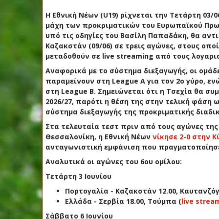
Η Εθνική Νέων (U19) ρίχνεται την Τετάρτη 03/
μάχη των προκριματικών του Ευρωπαϊκού Πρω
υπό τις οδηγίες του Βασίλη Παπαδάκη, θα αντιμ
Καζακστάν (09/06) σε τρεις αγώνες, στους οποί
μεταδοθούν σε live streaming από τους λογαρι
Αναφορικά με το σύστημα διεξαγωγής, οι ομάδε
παραμείνουν στη League A για τον 2ο γύρο, ε
στη League B. Σημειώνεται ότι η Τσεχία θα σ
2026/27, παρότι η θέση της στην τελική φάση 
σύστημα διεξαγωγής της προκριματικής διαδι
Στα τελευταία τεστ πριν από τους αγώνες της
Θεσσαλονίκη, η Εθνική Νέων
νίκησε 2-0 στην 
ανταγωνιστική εμφάνιση που πραγματοποίησ
Αναλυτικά οι αγώνες του 6ου ομίλου:
Τετάρτη 3 Ιουνίου
Πορτογαλία - Καζακστάν 12.00, Καυτανζό
Ελλάδα - Σερβία 18.00, Τούμπα (
live strea
Σάββατο 6 Ιουνίου