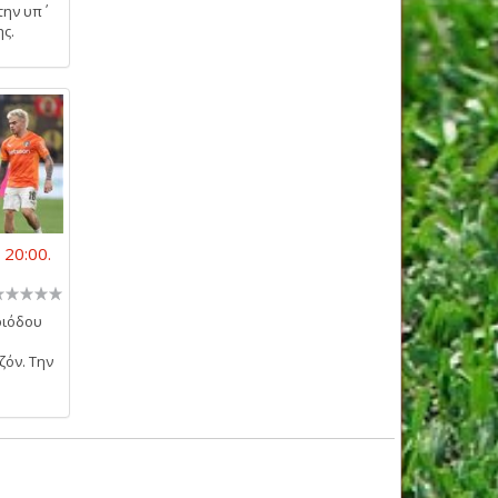
την υπ΄
ης.
 20:00.
ριόδου
ζόν. Την