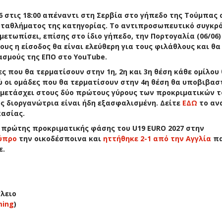
06 στις 18:00 απέναντι στη Σερβία στο γήπεδο της Τούμπας 
ταθλήματος της κατηγορίας. Το αντιπροσωπευτικό συγκρ
ετωπίσει, επίσης στο ίδιο γήπεδο, την Πορτογαλία (06/06)
ους η είσοδος θα είναι ελεύθερη για τους φιλάθλους και θα
ασμούς της ΕΠΟ στο YouTube.
ς που θα τερματίσουν στην 1η, 2η και 3η θέση κάθε ομίλου
νώ οι ομάδες που θα τερματίσουν στην 4η θέση θα υποβιβασ
υμμετάσχει στους δύο πρώτους γύρους των προκριματικών τ
ως διοργανώτρια είναι ήδη εξασφαλισμένη. Δείτε
ΕΔΩ
το αν
κασίας.
 πρώτης προκριματικής φάσης του U19 EURO 2027 στην
Κύπρο
την οικοδέσποινα και
ηττήθηκε 2-1 από την Αγγλία
πα
ε.
γλειο
ming
)