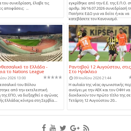
α του συνεδρίαση, έλαβε τις
εγκρίθηκε από την Ε.Ε. της Ε.Π.Ο. σ
ς αποφάσεις: ...
αριθμ. 36/16.07.2026 συνεδρίασή τ
Πατήστε ΕΔΩ για να δείτε ή και να
κατεβάσετε τον Κανονισμό.
θεσσαλικό το Ελλάδα -
Ραντεβού 12 Αυγούστου, στις
για το Nations League
Στο Ηράκλειο
λίου 2026 13:00
09 Ιουλίου 2026 21:44
εσσαλικό του Βόλου
Η αυλαία της νέας αγωνιστικής πε
τηκε από την εκτελεστική
ανοίγει με την ΑΕΚ και τον ΟΦΗ να
 της ΕΠΟ, να διεξαχθεί ο αγώνας
διεκδικούν τον πρώτο τίτλο της σε
ής Ελλάδας κόντρα στη Σερβία....
Τετάρτη 12 Αυγούστου 20...