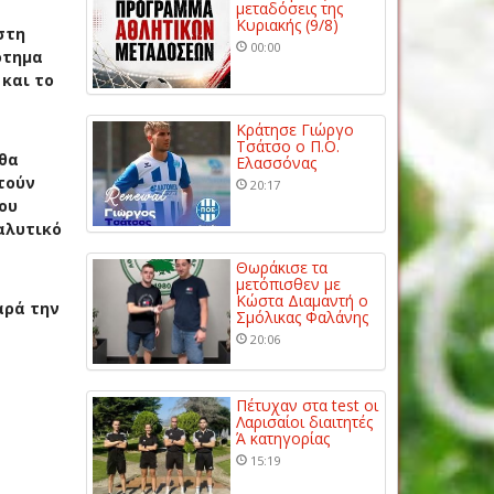
μεταδόσεις της
Κυριακής (9/8)
στη
00:00
ότημα
 και το
Κράτησε Γιώργο
Τσάτσο ο Π.Ο.
 θα
Ελασσόνας
τούν
20:17
ου
αλυτικό
Θωράκισε τα
μετόπισθεν με
Κώστα Διαμαντή ο
ρά την
Σμόλικας Φαλάνης
20:06
Πέτυχαν στα test οι
Λαρισαίοι διαιτητές
Ά κατηγορίας
15:19