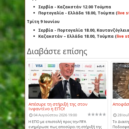
Σερβία - Καζακστάν 12.00 Τούμπα
Πορτογαλία - Ελλάδα 18.00, Τούμπα (
live 
Τρίτη 9 Ιουνίου
Σερβία - Πορτογαλία 18.00, Καυτανζόγλει
Καζακστάν – Ελλάδα 18.00, Τούμπα (
live 
Διαβάστε επίσης
Απέσυρε τη στήριξή της στον
Αποφάσε
Ινφαντίνο η ΕΠΟ!
04 Αυγούστου 2026 19:00
28 Ιου
Η ΕΠΟ με επιστολή προς την FIFA
Το Διαιτ
ενημέρωσε πως αποσύρει τη στήριξή της
Ποδοσφαι