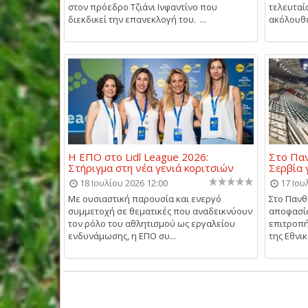
στον πρόεδρο Τζιάνι Ινφαντίνο που
τελευταί
διεκδικεί την επανεκλογή του. ...
ακόλουθε
Η ΕΠΟ στο Lidl League 2026:
Στο Παν
Στήριγμα στη νέα γενιά κοριτσιών
Σερβία 
18 Ιουλίου 2026 12:00
17 Ιου
Με ουσιαστική παρουσία και ενεργό
Στο Πανθ
συμμετοχή σε θεματικές που αναδεικνύουν
αποφασίσ
τον ρόλο του αθλητισμού ως εργαλείου
επιτροπή
ενδυνάμωσης, η ΕΠΟ συ...
της Εθνικ