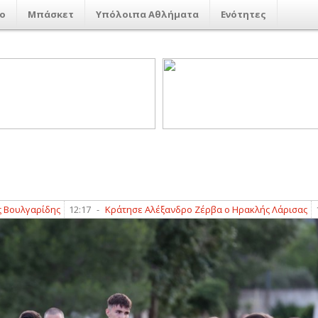
ο
Μπάσκετ
Υπόλοιπα Αθλήματα
Ενότητες
αρίδης
12:17
-
Κράτησε Αλέξανδρο Ζέρβα ο Ηρακλής Λάρισας
12:08
-