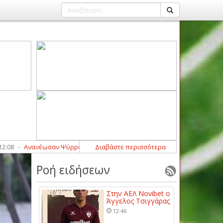
Ανανέωσαν Ψύρρας και Δεμερτζής στον Αμπελωνιακό
Διαβάστε περισσότερα
00:00
-
Οι αθλητ
Ροή ειδήσεων
Στην ΑΕΛ Novibet ο
Άγγελος Τσιγγάρας
12:46