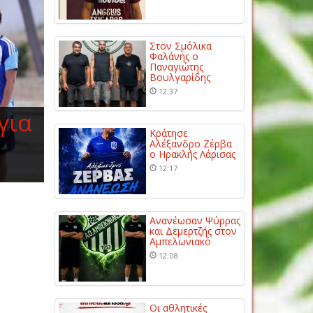
Στον Σμόλικα
Φαλάνης ο
Παναγιώτης
Βουλγαρίδης
12:37
για
Κράτησε
Αλέξανδρο Ζέρβα
ο Ηρακλής Λάρισας
12:17
Ανανέωσαν Ψύρρας
και Δεμερτζής στον
Αμπελωνιακό
12:08
Οι αθλητικές