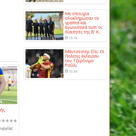
Με επιτυχία
ολοκλήρωσαν τα
γραπτά και
αγωνιστικά τεστ οι
διαιτητές της Β’ Κ...
15:16
Μάντσεστερ Σίτι: Οι
Πολίτες έκλεισαν
τον Τζερόνιμο
Ρούλι
13:30
λής
ουργίας