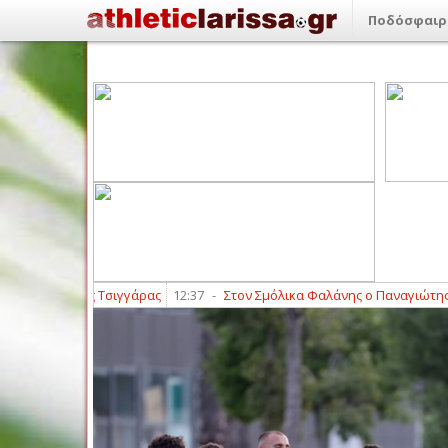
Ποδόσφαιρ
 Άγγελος Τσιγγάρας
12:37
-
Στον Σμόλικα Φαλάνης ο Παναγιώτης Βουλγ