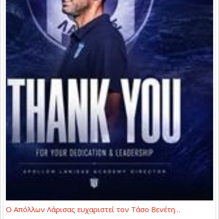
Ο Απόλλων Λάρισας ευχαριστεί τον Τάσο Βενέτη…