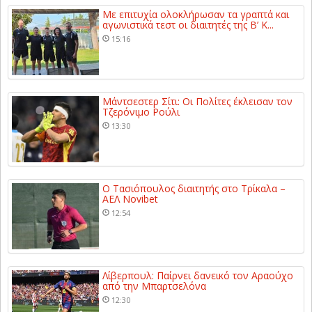
Με επιτυχία ολοκλήρωσαν τα γραπτά και
αγωνιστικά τεστ οι διαιτητές της Β’ Κ...
15:16
Μάντσεστερ Σίτι: Οι Πολίτες έκλεισαν τον
Τζερόνιμο Ρούλι
13:30
Ο Τασιόπουλος διαιτητής στο Τρίκαλα –
ΑΕΛ Novibet
12:54
Λίβερπουλ: Παίρνει δανεικό τον Αραούχο
από την Μπαρτσελόνα
12:30