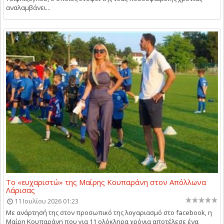
αναλαμβάνει...
Το «ευχαριστώ» της Μαίρης Κουπαράνη στον Απόλλωνα
Λάρισας
11 Ιουλίου 2026 01:23
Με ανάρτησή της στον προσωπικό της λογαριασμό στο facebook, η
Μαίρη Κουπαράνη που για 11 ολόκληρα χρόνια αποτέλεσε ένα