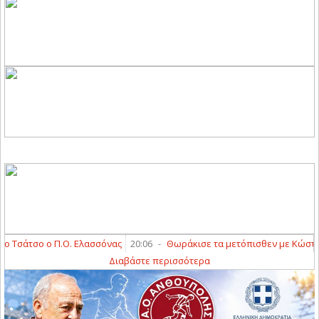
άτσο ο Π.Ο. Ελασσόνας
20:06
-
Θωράκισε τα μετόπισθεν με Κώστα Δια
Διαβάστε περισσότερα