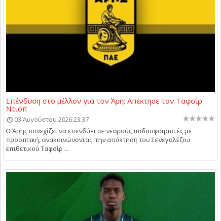
Επένδυση στο μέλλον για τον Άρη: Απέκτησε τον Ταφσίρ
Ντιόπ
03 Αυγούστου 2026 23:37
Ο Άρης συνεχίζει να επενδύει σε νεαρούς ποδοσφαιριστές με
προοπτική, ανακοινώνοντας την απόκτηση του Σενεγαλέζου
επιθετικού Ταφσίρ ...