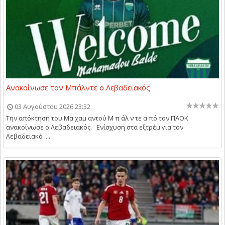
Ανακοίνωσε τον Μπάλντε ο Λεβαδειακός
03 Αυγούστου 2026 23:32
Την απόκτηση του Μα χαμ αντού Μ π άλ ν τε α πό τον ΠΑΟΚ
ανακοίνωσε ο Λεβαδειακός. Ενίσχυση στα εξτρέμ για τον
Λεβαδειακό ....