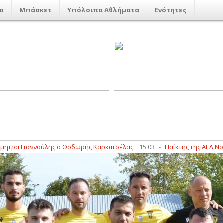
ο
Μπάσκετ
Υπόλοιπα Αθλήματα
Ενότητες
Γιαννούλης ο Θοδωρής Καρκατσέλας
15:03
-
Παίκτης της ΑΕΛ Novibet ο