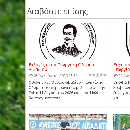
Διαβάστε επίσης
Εκλογές στον Γεωργάκη Ολύμπιο
Ευχαρισ
Λιβαδίου
Γεωργίο
03 Αυγούστου 2026 13:31
01 Αυγ
Ο Αθλητικός Όμιλος Λιβαδίου «Γιωργάκης
ΕΥΧΑΡΙΣΤ
Ολύμπιος» ενημερώνει τα μέλη του ότι την
Συμβούλι
Τρίτη 11 Αυγούστου 2026 και ώρα 11:00 π.μ.
Γεώργιος
θα πραγματοποιη...
και ...