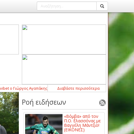
 Γιώργος Αγαπάκης
14:45
-
Δυνατή επιστροφή με Αλέξανδρο Τσούτσα γι
Διαβάστε περισσότερα
Ροή ειδήσεων
«Βόμβα» από τον
Π.Ο. Ελασσόνας με
Βαγγέλη Μάντζιο!
(ΕΙΚΟΝΕΣ)