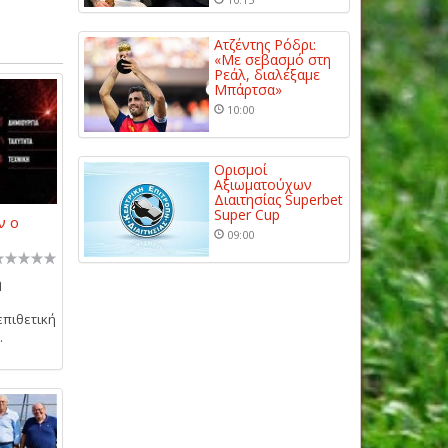
Ατζέντης Ρόδρι:
«Με σεβασμό στη
Ρεάλ, διαλέξαμε
Μπάρτσα»
10:00
Ορισμοί
Αξιωματούχων
Διαιτησίας Superbet
Super Cup
ν ο
09:00
η
επιθετική
.