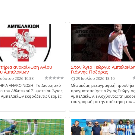
τήρια ανακοίνωση Αγίου
Στον Άγιο Γεώργιο Αμπελακίω
υ Αμπελακίων
Γιάννης Παζάρας
ούστου 2026 10:38
29 Ιουλίου 2026 13:10
ΗΡΙΑ ΑΝΑΚΟΙΝΩΣΗ Το Διοικητικό
Μία ακόμη μεταγραφική προσθήκ
ο του Αθλητικού Σωματείου Άγιος
πραγματοποίησε ο Άγιος Γεώργιος
 Αμπελακίων εκφράζει τις θερμές
Αμπελακίων, ενισχύοντας τη μεσο
του γραμμή με την απόκτηση του ..