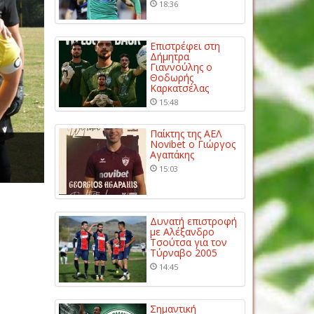
18:36
Επιστρέφει στη
Δήμητρα
Γιαννούλης ο
Θοδωρής
Καρκατσέλας
15:48
Παίκτης της ΑΕΛ
Novibet ο Γιώργος
Αγαπάκης
15:03
Δυνατή επιστροφή
με Αλέξανδρο
Τσούτσα για τον
Τύρναβο 2005
14:45
Σημαντική