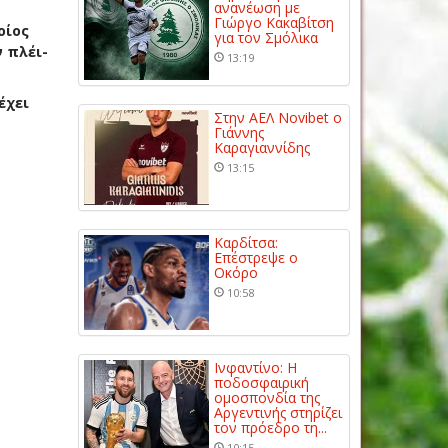
ανανέωση με
Γιώργο Κακαβίτση
οίος
για τον Σμόλικα
 πλέι-
13:19
έχει
Στην ΑΕΛ Novibet ο
Γιάννης
Καραγιαννίδης
13:15
Καρδίτσα:
Επέστρεψε ο
Οκόρο
10:58
Ινφαντίνο: Η
ποδοσφαιρική
ομοσπονδία της
Αργεντινής στηρίζει
τον πρόεδρο τη...
10:15