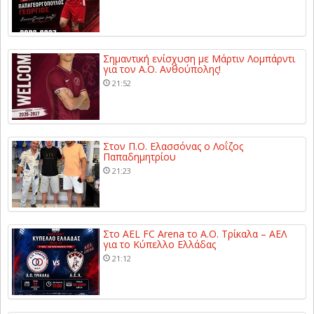
Σημαντική ενίσχυση με Μάρτιν Λομπάρντι
για τον Α.Ο. Ανθούπολης!
21:52
Στον Π.Ο. Ελασσόνας ο Λοΐζος
Παπαδημητρίου
21:23
Στο AEL FC Arena το Α.Ο. Τρίκαλα – ΑΕΛ
για το Κύπελλο Ελλάδας
21:12