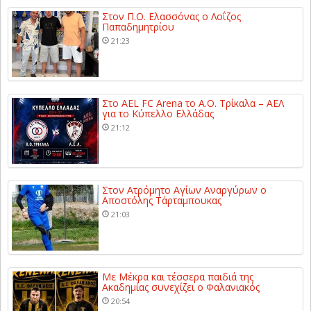
Στον Π.Ο. Ελασσόνας ο Λοΐζος
Παπαδημητρίου
21:23
Στο AEL FC Arena το Α.Ο. Τρίκαλα – ΑΕΛ
για το Κύπελλο Ελλάδας
21:12
Στον Ατρόμητο Αγίων Αναργύρων ο
Αποστόλης Τάρταμπουκας
21:03
Με Μέκρα και τέσσερα παιδιά της
Ακαδημίας συνεχίζει ο Φαλανιακός
20:54