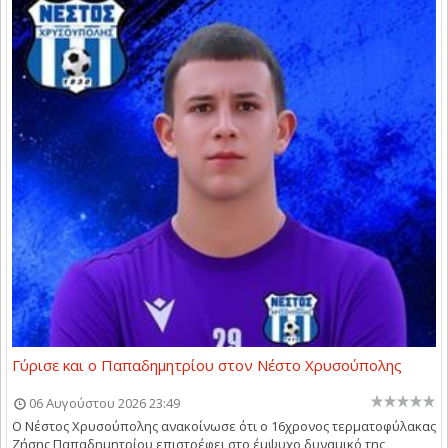
Γύρισε και ο Παπαδημητρίου στον Νέστο Χρυσούπολης
06 Αυγούστου 2026 23:49
Ο Νέστος Χρυσούπολης ανακοίνωσε ότι ο 16χρονος τερματοφύλακας
Ζήσης Παπαδημητρίου επιστρέφει στο έμψυχο δυναμικό της