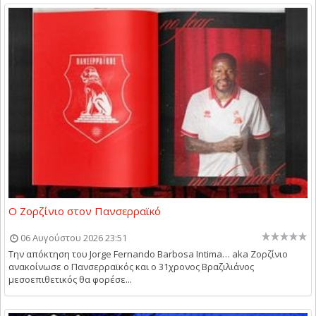
Ο Ζορζίνιο στον Πανσερραϊκό
06 Αυγούστου 2026 23:51
Την απόκτηση του Jorge Fernando Barbosa Intima… aka Ζορζίνιο
ανακοίνωσε ο Πανσερραϊκός και ο 31χρονος Βραζιλιάνος
μεσοεπιθετικός θα φορέσε...