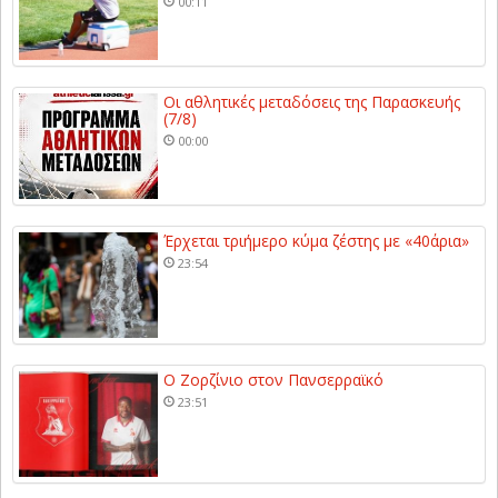
00:11
Οι αθλητικές μεταδόσεις της Παρασκευής
(7/8)
00:00
Έρχεται τριήμερο κύμα ζέστης με «40άρια»
23:54
Ο Ζορζίνιο στον Πανσερραϊκό
23:51